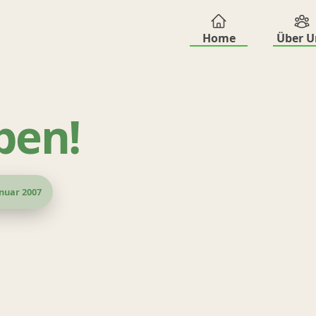
Home
Über U
ben!
nuar 2007