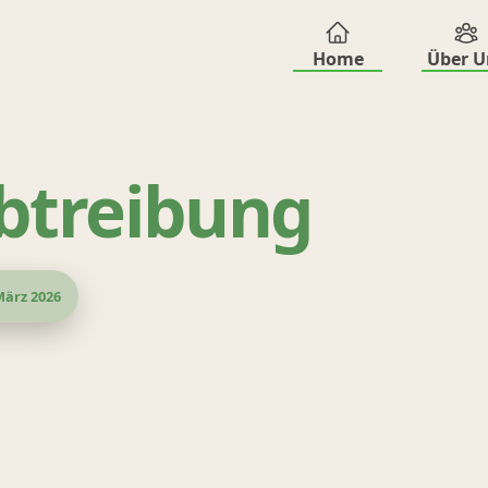
Home
Über U
btreibung
ärz 2026