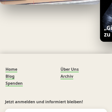
„G
zu
Home
Über Uns
Blog
Archiv
Spenden
Jetzt anmelden und informiert bleiben!