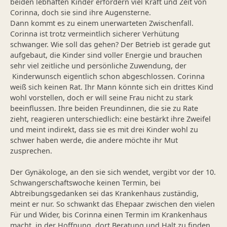
beiden lebhaften Kinder erfordern viel Kraft und Zeit von
Corinna, doch sie sind ihre Augensterne.
Dann kommt es zu einem unerwarteten Zwischenfall.
Corinna ist trotz vermeintlich sicherer Verhütung
schwanger. Wie soll das gehen? Der Betrieb ist gerade gut
aufgebaut, die Kinder sind voller Energie und brauchen
sehr viel zeitliche und persönliche Zuwendung, der
Kinderwunsch eigentlich schon abgeschlossen. Corinna
weiß sich keinen Rat. Ihr Mann könnte sich ein drittes Kind
wohl vorstellen, doch er will seine Frau nicht zu stark
beeinflussen. Ihre beiden Freundinnen, die sie zu Rate
zieht, reagieren unterschiedlich: eine bestärkt ihre Zweifel
und meint indirekt, dass sie es mit drei Kinder wohl zu
schwer haben werde, die andere möchte ihr Mut
zusprechen.
Der Gynäkologe, an den sie sich wendet, vergibt vor der 10.
Schwangerschaftswoche keinen Termin, bei
Abtreibungsgedanken sei das Krankenhaus zuständig,
meint er nur. So schwankt das Ehepaar zwischen den vielen
Für und Wider, bis Corinna einen Termin im Krankenhaus
macht, in der Hoffnung, dort Beratung und Halt zu finden.