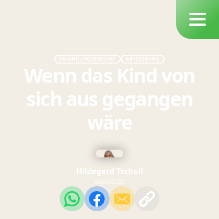
ERFAHRUNGSBERICHT
ABTREIBUNG
Wenn das Kind von
sich aus gegangen
wäre
Hildegard Tscholl
2
April
2025